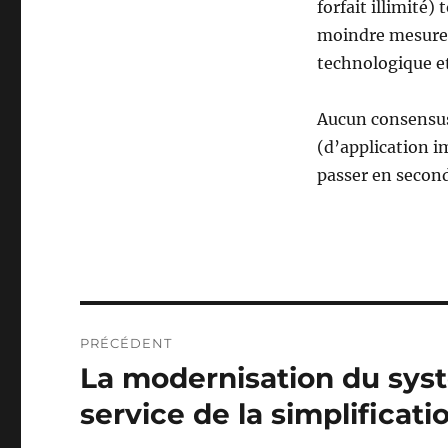
forfait illimité
moindre mesure d
technologique et
Aucun consensus 
(d’application i
passer en second
Navigation
PRÉCÉDENT
de
La modernisation du syst
Publication
précédente :
l’article
service de la simplificat