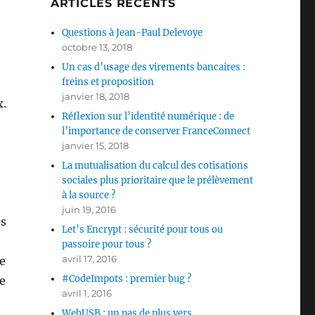
ARTICLES RÉCENTS
Questions à Jean-Paul Delevoye
octobre 13, 2018
Un cas d’usage des virements bancaires :
freins et proposition
janvier 18, 2018
x.
Réflexion sur l’identité numérique : de
l’importance de conserver FranceConnect
janvier 15, 2018
La mutualisation du calcul des cotisations
sociales plus prioritaire que le prélèvement
à la source ?
juin 19, 2016
es
Let’s Encrypt : sécurité pour tous ou
passoire pour tous ?
avril 17, 2016
e
#CodeImpots : premier bug ?
e
avril 1, 2016
WebUSB : un pas de plus vers