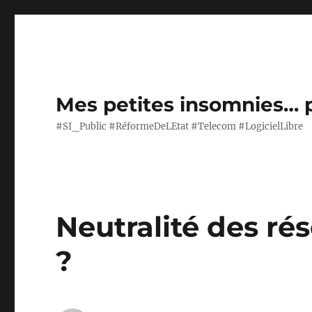
Mes petites insomnies… 
#SI_Public #RéformeDeLEtat #Telecom #LogicielLibre
Neutralité des ré
?