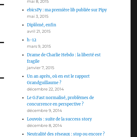
mai 8, 2015
ebicsPy : ma première lib publiée sur Pipy
mai 3, 2015
Diplômé, enfin
avril 21, 2015
h-12
mars 9, 2015
Drame de Charlie Hebdo : la liberté est
fragile
janvier 7, 2015
Un an après, où en est le rapport
Grandguillaume ?
décembre 22, 2014
Le G.Fast normalisé, problèmes de
concurrence en perspective ?
décembre 9, 2014
Louvois : suite de la success story
décembre 8, 2014
Neutralité des réseaux : stop ou encore ?