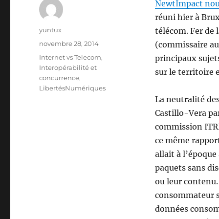
NewtImpact nou
réuni hier à Bru
Auteur
yuntux
télécom. Fer de
Publié
novembre 28, 2014
(commissaire au 
le
Étiquettes
Internet vs Telecom
,
principaux sujet
Interopérabilité et
sur le territoir
concurrence
,
LibertésNumériques
La neutralité de
Castillo-Vera p
commission ITRE 
ce même rapport 
allait à l’époque
paquets sans dis
ou leur contenu.
consommateur sel
données consomm