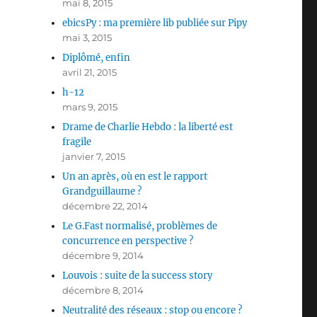
mai 8, 2015
ebicsPy : ma première lib publiée sur Pipy
mai 3, 2015
Diplômé, enfin
avril 21, 2015
h-12
mars 9, 2015
Drame de Charlie Hebdo : la liberté est
fragile
janvier 7, 2015
Un an après, où en est le rapport
Grandguillaume ?
décembre 22, 2014
Le G.Fast normalisé, problèmes de
concurrence en perspective ?
décembre 9, 2014
Louvois : suite de la success story
décembre 8, 2014
Neutralité des réseaux : stop ou encore ?