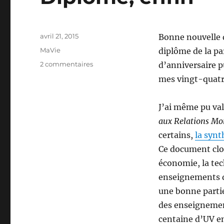
Publié
avril 21, 2015
Bonne nouvelle du
le
Étiquettes
MaVie
diplôme de la par
sur
2 commentaires
d’anniversaire pu
Diplômé,
mes vingt-quatr
enfin
J’ai même pu va
aux Relations Mon
certains,
la synt
Ce document clot
économie, la tec
enseignements de
une bonne partie
des enseignement
centaine d’UV e