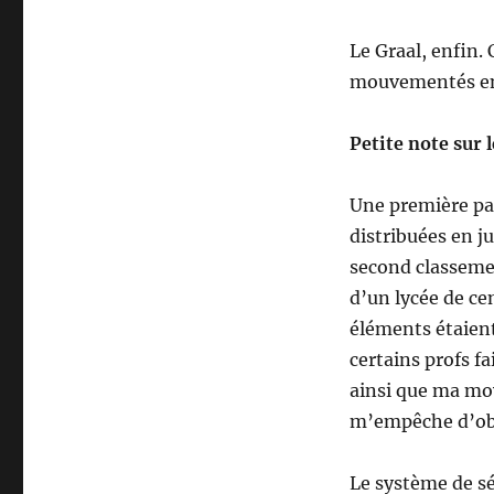
Le Graal, enfin.
mouvementés en
Petite note sur 
Une première par
distribuées en j
second classement
d’un lycée de cen
éléments étaien
certains profs f
ainsi que ma mo
m’empêche d’obt
Le système de sé