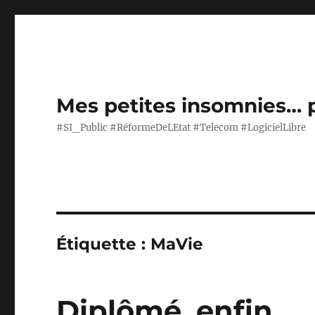
Mes petites insomnies… 
#SI_Public #RéformeDeLEtat #Telecom #LogicielLibre
Étiquette :
MaVie
Diplômé, enfin