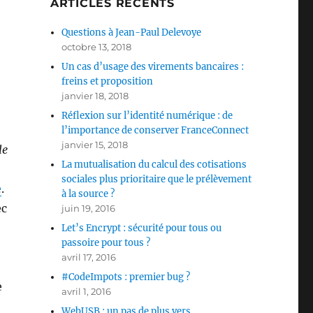
ARTICLES RÉCENTS
Questions à Jean-Paul Delevoye
octobre 13, 2018
Un cas d’usage des virements bancaires :
freins et proposition
janvier 18, 2018
Réflexion sur l’identité numérique : de
l’importance de conserver FranceConnect
janvier 15, 2018
le
La mutualisation du calcul des cotisations
sociales plus prioritaire que le prélèvement
e
.
à la source ?
ec
juin 19, 2016
Let’s Encrypt : sécurité pour tous ou
passoire pour tous ?
avril 17, 2016
#CodeImpots : premier bug ?
e
avril 1, 2016
WebUSB : un pas de plus vers