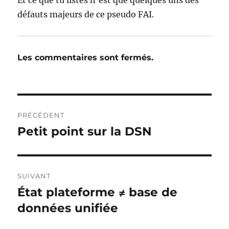
Et ce que tu listes n’est que quelques uns des
défauts majeurs de ce pseudo FAI.
Les commentaires sont fermés.
Navigation
PRÉCÉDENT
de
Petit point sur la DSN
Publication
précédente :
l’article
SUIVANT
État plateforme ≠ base de
Publication
suivante :
données unifiée