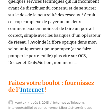
quelques services techniques qui lui incombent
avant de distribuer du contenu et de se sucrer
sur le dos de la neutralité des réseaux ? Serait-
ce trop complexe de payer un ou deux
commerciaux en moins et de faire un portail
correct, simple avec les basiques d’un opérateur
de réseau ? Avoir de la fibre optique dans mon
salon uniquement pour pomper (et se faire
pomper le portefeuille) plus vite sur OCS,
Deezer et DailyMotion, non merci…
Faites votre boulot : fournissez
de l’
Internet
!
Auteur
Publié
Étiquettes
yuntux
août 3, 2015
Internet vs Telecom
,
le
Interopérabilité et concurrence
,
LibertésNumériques