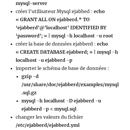
mysql-server
créer l’utilisateur Mysql ejabbed :
echo
« GRANT ALL ON ejabberd.* TO
‘ejabberd’@’localhost’ IDENTIFIED BY
‘password’; » | mysql -h localhost -u root
créer la base de données ejabberd :
echo
« CREATE DATABASE ejabberd; » | mysql -h
localhost -u ejabberd -p
importer le schéma de base de données :
gzip -d
/usr/share/doc/ejabberd/examples/mysql
.sql.gz
mysql -h localhost -D ejabberd -u
ejabberd -p < mysql.sql
changer les valeurs du fichier
/etc/ejabberd/ejabberd.yml