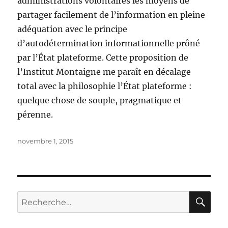
administrations volontaires les moyens de
partager facilement de l’information en pleine
adéquation avec le principe
d’autodétermination informationnelle prôné
par l’État plateforme. Cette proposition de
l’Institut Montaigne me paraît en décalage
total avec la philosophie l’État plateforme :
quelque chose de souple, pragmatique et
pérenne.
Publié
novembre 1, 2015
le
RE
Recherche
pour :